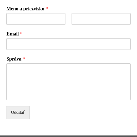
AKCIE
Meno a priezvisko
*
BLOG
First
Last
Email
*
KONTAKT
PLÁNOVANIE
Správa
*
Odoslať