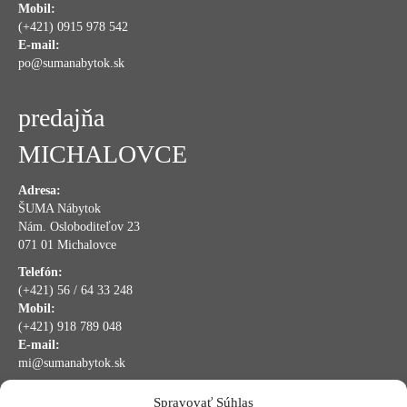
Mobil:
(+421) 0915 978 542
E-mail:
po@sumanabytok.sk
predajňa
MICHALOVCE
Adresa:
ŠUMA Nábytok
Nám. Osloboditeľov 23
071 01 Michalovce
Telefón:
(+421) 56 / 64 33 248
Mobil:
(+421) 918 789 048
E-mail:
mi@sumanabytok.sk
Spravovať Súhlas