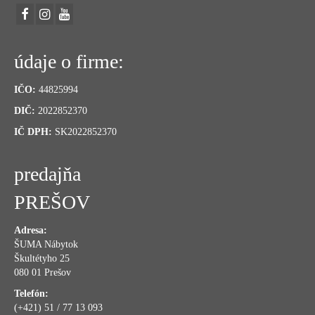
údaje o firme:
IČO:
44825994
DIČ:
2022852370
IČ DPH:
SK2022852370
predajňa
PREŠOV
Adresa:
ŠUMA Nábytok
Škultétyho 25
080 01 Prešov
Telefón:
(+421) 51 / 77 13 093