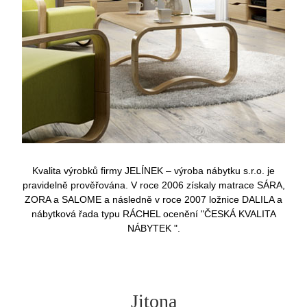
Kvalita výrobků firmy JELÍNEK – výroba nábytku s.r.o. je
pravidelně prověřována. V roce 2006 získaly matrace SÁRA,
ZORA a SALOME a následně v roce 2007 ložnice DALILA a
nábytková řada typu RÁCHEL ocenění "ČESKÁ KVALITA
NÁBYTEK ".
Jitona