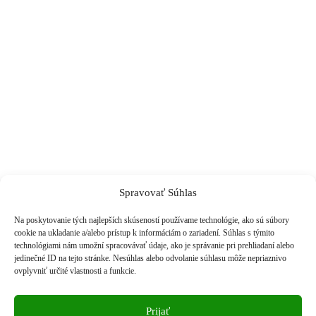
Spravovať Súhlas
Na poskytovanie tých najlepších skúseností používame technológie, ako sú súbory
cookie na ukladanie a/alebo prístup k informáciám o zariadení. Súhlas s týmito
technológiami nám umožní spracovávať údaje, ako je správanie pri prehliadaní alebo
jedinečné ID na tejto stránke. Nesúhlas alebo odvolanie súhlasu môže nepriaznivo
ovplyvniť určité vlastnosti a funkcie.
Prijať