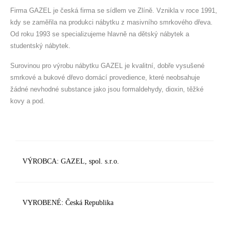
Firma GAZEL je česká firma se sídlem ve Zlíně. Vznikla v roce 1991,
AKCIE
kdy se zaměřila na produkci nábytku z masivního smrkového dřeva.
Od roku 1993 se specializujeme hlavně na dětský nábytek a
BLOG
studentský nábytek.
KONTAKT
Surovinou pro výrobu nábytku GAZEL je kvalitní, dobře vysušené
smrkové a bukové dřevo domácí provedience, které neobsahuje
PLÁNOVANIE
žádné nevhodné substance jako jsou formaldehydy, dioxin, těžké
kovy a pod.
VÝROBCA: GAZEL, spol. s.r.o.
VYROBENÉ: Česká Republika