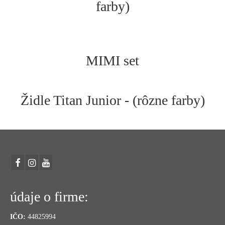
farby)
MIMI set
Židle Titan Junior - (rôzne farby)
údaje o firme:
IČO:
44825994