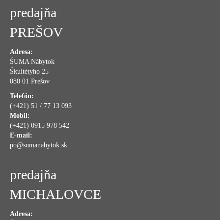
predajňa
PREŠOV
Adresa:
ŠUMA Nábytok
Škultétyho 25
080 01 Prešov
Telefón:
(+421) 51 / 77 13 093
Mobil:
(+421) 0915 978 542
E-mail:
po@sumanabytok.sk
predajňa
MICHALOVCE
Adresa: