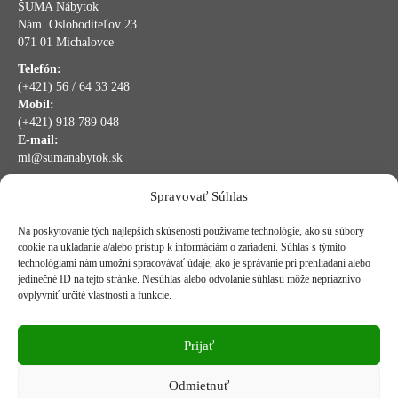
ŠUMA Nábytok
Nám. Osloboditeľov 23
071 01 Michalovce
Telefón:
(+421) 56 / 64 33 248
Mobil:
(+421) 918 789 048
E-mail:
mi@sumanabytok.sk
Spravovať Súhlas
bankové údaje:
Na poskytovanie tých najlepších skúseností používame technológie, ako sú súbory
VUB Banka
cookie na ukladanie a/alebo prístup k informáciám o zariadení. Súhlas s týmito
technológiami nám umožní spracovávať údaje, ako je správanie pri prehliadaní alebo
IBAN:
SK40 0200 0000 0027 7368 4351
jedinečné ID na tejto stránke. Nesúhlas alebo odvolanie súhlasu môže nepriaznivo
ovplyvniť určité vlastnosti a funkcie.
BIC:
SUBASKBX
Prijať
ČSOB Banka
IBAN:
SK72 7500 0000 0040 0861 3184
Odmietnuť