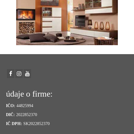
údaje o firme:
IČO:
44825994
DIČ:
2022852370
IČ DPH:
SK2022852370