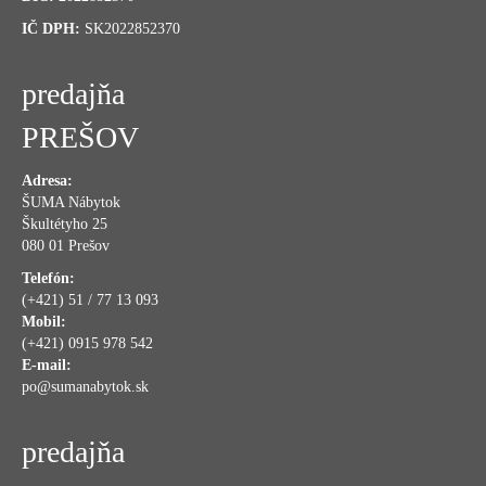
IČ DPH:
SK2022852370
predajňa
PREŠOV
Adresa:
ŠUMA Nábytok
Škultétyho 25
080 01 Prešov
Telefón:
(+421) 51 / 77 13 093
Mobil:
(+421) 0915 978 542
E-mail:
po@sumanabytok.sk
predajňa