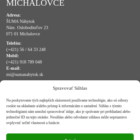
MICHALOVCE
Adresa:
ŠUMA Nábytok
Nám. Osloboditeľov 23
071 01 Michalovce
Telefón:
(+421) 56 / 64 33 248
Mobil:
(+421) 918 789 048
E-mail:
mi@sumanabytok.sk
Spravovať Súhlas
bankové údaje:
Na poskytovanie tých najlepších skúseností používame technológie, ako sú súbory
VUB Banka
cookie na ukladanie a/alebo prístup k informáciám o zariadení. Súhlas s týmito
technológiami nám umožní spracovávať údaje, ako je správanie pri prehliadaní alebo
IBAN:
SK40 0200 0000 0027 7368 4351
jedinečné ID na tejto stránke. Nesúhlas alebo odvolanie súhlasu môže nepriaznivo
ovplyvniť určité vlastnosti a funkcie.
BIC:
SUBASKBX