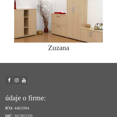
Zuzana
údaje o firme:
IČO:
44825994
DIČ:
2022852370