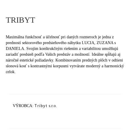
AKCIE
TRIBYT
BLOG
KONTAKT
Maximálna funkčnosť a účelnosť pri daných rozmeroch je jedna z
predností sektorového predsieňového nábytku LUCIA, ZUZANA s
PLÁNOVANIE
DANIELA. Svojím konštrukčným riešením a variabilitou umožňujú
zariadiť predsieň podľa Vašich predstáv a možností. Ideálne spĺňajú aj
náročné estetické požiadavky. Kombinovaním predných plôch v odtieni
slonová kosť s kontrastnými korpusmi vytvárate moderný a harmonický
celok.
VÝROBCA:
Tribyt
s.r.o.