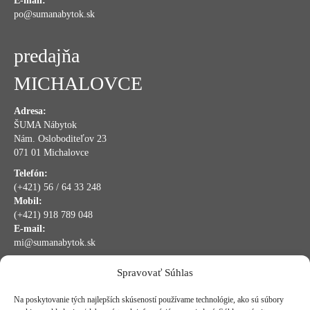
E-mail:
po@sumanabytok.sk
predajňa
MICHALOVCE
Adresa:
ŠUMA Nábytok
Nám. Osloboditeľov 23
071 01 Michalovce
Telefón:
(+421) 56 / 64 33 248
Mobil:
(+421) 918 789 048
E-mail:
mi@sumanabytok.sk
Spravovať Súhlas
bankové údaje:
Na poskytovanie tých najlepších skúseností používame technológie, ako sú súbory